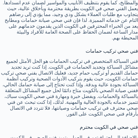
والمطابخ، كما يقوم بتنظيف الأنابيب والمواسير لضمان عدم انسدادها.
يعمل الفني صحي في الكويت بطريقة محترمة وبأخلاق عالية، حيث
يتجاوب مع طلبات العملاء بشكل ودي وجيد، مما يؤدي إلى رضاهم
التام عن خدماته المميزة. لذا فإن فني صحي صيانة حمامات ومطابخ
يعد من الخبراء المحترفين في الكويت الذين يقدمون خدماتهم على
مدار الساعة لضمان الحفاظ على الصحة العامة للأفراد والبيئة
المحيطة بهم.
فني صحي تركيب حمامات
فني السباكة المتخصص في تركيب الحمامات هو الحل الأمثل لجميع
مشاكل السباكة وتجديد الحمامات في الكويت. إذا كنت تريد تجديد
حمامك القديم أو تركيب حمام جديد، فعليك الاتصال بفني صحي تركيب
حمامات الكويت، حيث يقوم بتركيب الأدوات الصحية وتركيب أنظمة
السباكة بجودة عالية وبدقة. وإذا كنت تحتاج إلى صيانة حمامك الحالي،
ففني صيانة الصحي بالكويت متاح دائمًا لحل جميع المشاكل المتعلقة
بالسباكة والحمامات. وبفضل خبرة ومهارة فني صحي الكويت سباك،
تتميز خدماته بالجودة العالية والمهنية. لذلك، إذا كنت تبحث عن فني
صحي محترف في تركيب حمامات وصيانتها، فلا تتردد في الاتصال
بأرقام فني صحي الكويت على الفور.
فني صحي في الكويت محترم
بالإضافة إلى احترافيتهم في العمل، يتميز فنيو الصحي في الكويت