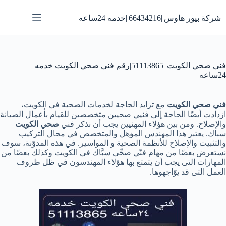
لتجاوز
لى
شركة بيور هاوس||66434216||خدمه 24ساعه
لمحتوى
فني صحي الكويت |51113865|رقم فني صحي الكويت خدمه
24ساعه
فني صحي الكويت
مع تزايد الحاجة لخدمات الصحية في الكويت،
ازدادت أيضًا الحاجة إلى فنيي صحيين متخصصين للقيام بأعمال الصيانة
والإصلاح. ومن بين هؤلاء المهنيين يجب أن نذكر فني
صحي الكويت
سباك. يعتبر هذا المهندس المؤهل والمتخصص في مجال التركيب
والتثبيت والإصلاح للأنظمة الصحية و المواسير. في هذه المدوّنة، سوف
نستعرض بعضًا من مهام فنّي صحِّى سبَّاك في الكويت وكذلك بعضًا من
المهارات التى يجب أن يتمتع بها هؤلاء المهندسون في ظل ظروف
العمل التى قد يوّاجهوها.