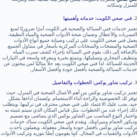
للمنزل وسكانه.
2.
فني صحي الكويت: خدماته وأهميتها
تعتبر خدمات فني السباكة والصحية في الكويت أمرًا ضروريًا لمنع
التسربات والأعطال وضمان صحة الأدوات الصحية والمياه النظيفة.
يعمل فني صحي الكويت على تركيب وصيانة جميع أنواع الأدوات
الصحية والمضخات والسخانات المركزية بأسعار في متناول الجميع.
بالإضافة إلى ذلك، يقوم فني السباكة بإجراء كشف تسرب المياه
وتنظيف المجاري وتسليكها، ويتمتع بخبرة ومعرفة واسعة في التيارات
الحديثة للسباكة. لذا فني صحي الكويت يعد حلاً مثاليًا لمن يبحثون عن
خدمات السباكة والصحية بأفضل جودة وأفضل الأسعار.
3.
تركيب شاور بوكس: الخطوات والتفاصيل
تعتبر تركيب شاور بوكس من أهم الأعمال الصحية في المنزل، حيث
توفر لك الخصوصية والراحة أثناء الاستحمام. ولضمان أداءها بشكل
جيد، يجب عليك الاعتماد على فني صحي محترف في تركيبها. ويتطلب
ذلك إجراء عدد من الخطوات، مثل قياس المكان الذي سيتم تثبيته به
واختيار النوع المناسب من الشاور بوكس الذي يتماشى مع تصميم
وديكور الحمام وميزانيتك. ويقدم فني صحي الكويت سباك خدمات
تركيب شاور بوكس بأفضل جودة وأسعار معقولة، ويعملون بأحدث
الأدوات والتقنيات في المجال. كما يقومون أيضًا بتوريد وتركيب الأدوات