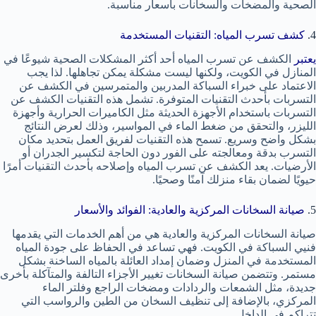
الصحية والمضخات والسخانات بأسعار مناسبة.
4.
كشف تسرب المياه: التقنيات المستخدمة
يعتبر
الكشف عن تسرب المياه أحد أكثر المشكلات الصحية شيوعًا في
المنازل في الكويت، ولكنها ليست مشكلة يمكن تجاهلها. لذا يجب
الاعتماد على خبراء السباكة المدربين والمتمرسين في الكشف عن
التسربات بأحدث التقنيات المتوفرة. تشمل هذه التقنيات الكشف عن
التسربات باستخدام الأجهزة الحديثة مثل الكاميرات الحرارية وأجهزة
الليزر، والتحقق من ضغط الماء في المواسير، وذلك لعرض النتائج
بشكل واضح وسريع. تسمح هذه التقنيات لفريق العمل بتحديد مكان
التسرب بدقة ومعالجته على الفور دون الحاجة لتكسير الجدران أو
الأرضيات. يعد الكشف عن تسرب المياه وإصلاحه بأحدث التقنيات أمرًا
حيويًا لضمان بقاء منزلك آمنًا وصحيًا.
5.
صيانة السخانات المركزية والعادية: الفوائد والأسعار
صيانة السخانات المركزية والعادية هي من أهم الخدمات التي يقدمها
فنيي السباكة في الكويت. فهي تساعد في الحفاظ على جودة المياه
المستخدمة في المنزل وضمان إمداد العائلة بالمياه الساخنة بشكل
مستمر. وتتضمن صيانة السخانات تغيير الأجزاء التالفة والمتآكلة بأخرى
جديدة، مثل الشمعات والردادات ومضخات الراجع وفلتر الماء
المركزي، بالإضافة إلى تنظيف السخان من الطين والرواسب التي
تتراكم في الداخل.