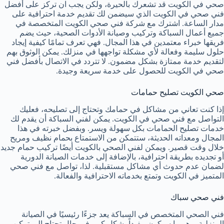
صحي في الكويت قد تشعرك بالحيرة، ولكن يجب ان تركز على أفضل
فني صحي في الكويت الذي سيضمن لك تقديم خدمة احترافية على
مدار الساعة. اشترك مع شركة فني صحي الكويت المتخصصة في
جميع أعمال السباكة وتركيب وصيانة الأدوات الصحية، حيث يضم
فريقها خبراء معتمدين في هذا المجال. فهي تعرف تمامًا كيفية إيجاد
حلول سليمة وفعالة لأي مشكلة تواجهها في منزلك. يمكن الوثوق بهم
لتقديم خدمة ممتازة بشكل مضمون. لا تتردد في الاتصال بأفضل فني
صحي في الكويت للحصول على خدمة سريعة وجيدة.
صحي الكويت تصليح حمامات
إذا كنت تعاني من مشاكل في حمامك وتحتاج إلى تصليحه، فعليك
التواصل مع فني صحي في الكويت. يمكن لفني السباكة أن يقدم لك
خدمات تصليح الحمامات بكل سهولة ويسر. وبفضل خبرته في هذا
المجال ومعداته الحديثة، ستتمكن من الاستمتاع بحمام نظيف ومريح
خلال وقت قصير. ويمكن لفني الصحي بالكويت أيضًا تركيب حمام جديد
أو تجديده بطريقة احترافية، بالإضافة إلى خدمات الصيانة الدورية
لضمان عدم حدوث أي مشاكل مستقبلية. لذا، تواصل مع فني صحي
المتميز في الكويت وتمتع بخدماته الاحترافية والفعالة.
فني صحي سباك
فني الصحي المتخصص في السباكة يعد جزءًا رئيسيًا في الصيانة
المنزلية، وهو ما سيكون مفيداً بشكل كبير في حال تحتاج إلى تركيب