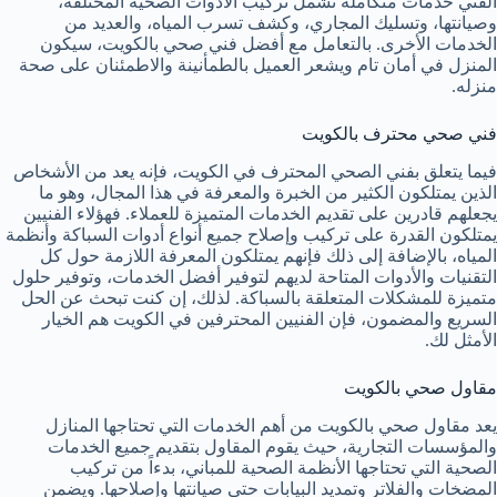
الفني خدمات متكاملة تشمل تركيب الأدوات الصحية المختلفة،
وصيانتها، وتسليك المجاري، وكشف تسرب المياه، والعديد من
الخدمات الأخرى. بالتعامل مع أفضل فني صحي بالكويت، سيكون
المنزل في أمان تام ويشعر العميل بالطمأنينة والاطمئنان على صحة
منزله.
فني صحي محترف بالكويت
فيما يتعلق بفني الصحي المحترف في الكويت، فإنه يعد من الأشخاص
الذين يمتلكون الكثير من الخبرة والمعرفة في هذا المجال، وهو ما
يجعلهم قادرين على تقديم الخدمات المتميزة للعملاء. فهؤلاء الفنيين
يمتلكون القدرة على تركيب وإصلاح جميع أنواع أدوات السباكة وأنظمة
المياه، بالإضافة إلى ذلك فإنهم يمتلكون المعرفة اللازمة حول كل
التقنيات والأدوات المتاحة لديهم لتوفير أفضل الخدمات، وتوفير حلول
متميزة للمشكلات المتعلقة بالسباكة. لذلك، إن كنت تبحث عن الحل
السريع والمضمون، فإن الفنيين المحترفين في الكويت هم الخيار
الأمثل لك.
مقاول صحي بالكويت
يعد مقاول صحي بالكويت من أهم الخدمات التي تحتاجها المنازل
والمؤسسات التجارية، حيث يقوم المقاول بتقديم جميع الخدمات
الصحية التي تحتاجها الأنظمة الصحية للمباني، بدءاً من تركيب
المضخات والفلاتر وتمديد البيابات حتى صيانتها وإصلاحها. ويضمن