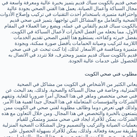
صحي قديم بالكويت سباك قديم يتميز بخبرة عالية ومعرفة واسعة في
مجال السباكة وأعمال الصيانة. يعمل هذا الفني الصحي بجودة عالية
واحترافية متميزة، باستخدام أحدث التقنيات في تركيب وإصلاح الأدوات
الصحية والتعامل مع المشاكل التي تواجهها. يتميز فني صحي قديم
بالكويت سباك قديم بالتفاني في عمله، ويضع رضا العملاء في المقام
الأول، مما يجعله من أفضل الخيارات لأعمال السباكة في الكويت.
بفضل خبرته وكفاءته، يستطيع هذا الفني الصحي تقديم الخدمات
اللازمة لتركيب وصيانة الحمامات بأفضل صورة ممكنة، وبجودة
متميزة ومنافسة في الأسعار. لذلك، إذا كنت تبحث عن فني صحي
قديم بالكويت سباك قديم متميز ومحترف، فلا تتردد في الاتصال به
للحصول على خدمات عالية الجودة.
مطلوب فني صحي الكويت
يعاني الكثير من الأشخاص في الكويت من مشاكل في الصحية
المنزلية، وخاصة في مجال السباكة والصحية. ولذلك، يعد البحث عن
فني صحي متخصص وماهر في هذا المجال أمرا ضروريا للغاية. وتتفهم
الشركات والمؤسسات المتعاملة في هذا المجال جيدا أهمية هذا الأمر،
ولذلك فهي تعرض دوما وظائف مطلوبة لفني صحي في الكويت ممن
يتمتعون بالخبرة والتخصص في هذا المجال. ومن خلال التعاون مع هذه
الشركات، يمكن للأفراد ايجاد فني صحي متميز ومتمكن للقيام
بعمليات الصيانة والتركيب والتصميم وحل المشكلات الصحية المنزلية
بطريقة سريعة وفعالة. ولذلك، يمكن للأفراد بسهولة الحصول على
أرقام فني صحي الكويت المتخصصين في هذا المجال والتواصل معهم