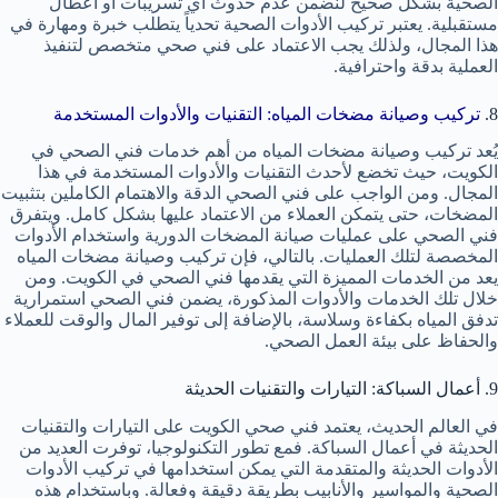
الصحية بشكل صحيح لنضمن عدم حدوث أي تسريبات أو أعطال
مستقبلية. يعتبر تركيب الأدوات الصحية تحدياً يتطلب خبرة ومهارة في
هذا المجال، ولذلك يجب الاعتماد على فني صحي متخصص لتنفيذ
العملية بدقة واحترافية.
8.
تركيب وصيانة مضخات المياه: التقنيات والأدوات المستخدمة
يُعد تركيب وصيانة مضخات المياه من أهم خدمات فني الصحي في
الكويت، حيث تخضع لأحدث التقنيات والأدوات المستخدمة في هذا
المجال. ومن الواجب على فني الصحي الدقة والاهتمام الكاملين بتثبيت
المضخات، حتى يتمكن العملاء من الاعتماد عليها بشكل كامل. ويتفرق
فني الصحي على عمليات صيانة المضخات الدورية واستخدام الأدوات
المخصصة لتلك العمليات. بالتالي، فإن تركيب وصيانة مضخات المياه
يعد من الخدمات المميزة التي يقدمها فني الصحي في الكويت. ومن
خلال تلك الخدمات والأدوات المذكورة، يضمن فني الصحي استمرارية
تدفق المياه بكفاءة وسلاسة، بالإضافة إلى توفير المال والوقت للعملاء
والحفاظ على بيئة العمل الصحي.
9. أعمال السباكة: التيارات والتقنيات الحديثة
في العالم الحديث، يعتمد فني صحي الكويت على التيارات والتقنيات
الحديثة في أعمال السباكة. فمع تطور التكنولوجيا، توفرت العديد من
الأدوات الحديثة والمتقدمة التي يمكن استخدامها في تركيب الأدوات
الصحية والمواسير والأنابيب بطريقة دقيقة وفعالة. وباستخدام هذه