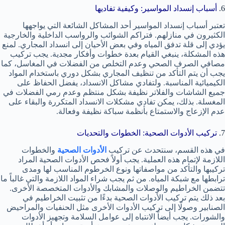
6.
أسباب إنسداد المواسير: وكيفية تفاديها
تعتبر أسباب إنسداد المواسير أحد المشاكل الشائعة التي يواجهها
الكثيرون في منازلهم. فتراكم الشوائب والرواسب الداخلية والخارجية
يؤدي إلى قلة تدفق المياه وفي بعض الأحيان إلى انسداد المجاري. لمنع
هذه المشكلة، ينبغي القيام بعدة خطوات وأفكار مجدية. يجب تركيب
مصافي الصرف الصحي وعدم التخلص من الفضلات في المغاسل، كما
يجب أن يتم التأكد من تنظيف المجاري بشكل دوري باستخدام المواد
الكيميائية المناسبة. ولتفادي مشاكل الانسداد، يفضل الحفاظ على
جميع الشاشات والفلاتر نظيفة بشكل منتظم وعدم رمي الفضلات في
المغسلة. بذلك، يمكن تفادي مشكلات الانسداد المتكررة والبقاء على
عدم الإزعاج والاستمتاع بأنظمة سباكة نظيفة وفعالة.
7.
تركيب الأدوات الصحية: الخطوات والتحديات
في هذه القسم، سنتحدث عن تركيب
الأدوات الصحية
والخطوات
اللازمة لإتمام هذه العملية. يجب أولاً فحص الأدوات الصحية المراد
تركيبها والتأكد من مواصفاتها ونوع الخرطوم المناسب لها ومدى
ترابطها مع شبكة المياه. من ثم يجب شراء المواد اللازمة والتي غالباً ما
تتضمن الخراطيم والوصلات والمشابك والأدوات المتخصصة الأخرى.
بعد ذلك يتم تركيب الأدوات الصحية بدءًا من تثبيت الخراطيم في
الصنابير وصولًا إلى تركيب الأدوات الأخرى مثل الحنفيات والمراحيض
والشورات. يجب أيضاً الانتباه إلى عوامل السلامة وتجهيز الأدوات