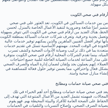
بكل سهولة.
أرقام فني صحي الكويت
من بين خدمات السباكين في الكويت، تعد العثور على فني صحي
متميز أمرًا شائعة وضرورية لتنفيذ الأعمال الخاصة بالمنزل. لحسن
الحظ، هناك العديد من أرقام فني صحي في الكويت التي تتوفر بسهولة
وتعمل بجدية وحرفية. وتعرف شركات خدمات السباكة بمنطقة الكويت
بأنها توفر أفضل الفنيين الماهرين والذين يمكنهم توفير خدمات عالية
الجودة في الوقت المحدد. مهمتهم الأساسية تتمثل في تقديم خدمات
متعددة بما في ذلك تركيب وصيانة الأدوات الصحية وكشف تسرب
المياه، بينما تقدم الشركات المحلية أرقام فني صحي الكويت متوفرة
على مدار الساعة لخدمات الصيانة العاجلة لتلبية جميع احتياجات
العملاء. إنهم يعملون بجد وإتقان لضمان إدارة المياه والصرف الصحي
بشكل فعال واحترافي، مما يضمن توفير حلول فعالة للمساهمة في
إنشاء منازل صحية وآمنة.
فني صحي صيانة حمامات ومطابخ
يعد فني صحي صيانة حمامات ومطابخ أحد أهم الخبراء في تلك
المجالات، فمهمته تشمل العديد من الأعمال المتنوعة التي تهدف إلى
الحفاظ على الصحة العامة للأفراد والبيئة المحيطة بهم. فهو يقوم
بصيانة الصرف الصحي، وإصلاح التسربات والتلفيات في الحمامات