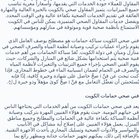
المقاول للعملاء جودة الخدمات التي يقدمها، وأسعاراً مغرية تناسب
جميع الميزانيات. يتميز المقاول صحي بالكويت بالخبرة العالية والمهارة
الفائقة في تقديم الخدمات الصحية بكفاءة عالية وفي الوقت المحدد.
وبفضل خدمات المقاول الصحي المتميزة، يمكن للناس في الكويت
الاستمتاع بأنظمة صحية قوية وموثوقة في منازلهم ومؤسساتهم.
فني صحي الكويت سباكة حمامات هو مصطلح يوصف العامل الذي
يقوم بإجراء عمليات تركيب وصيانة أنظمة المياه والصرف الصحي في
منازل ومبانٍ في دولة الكويت. تُعَدّ سباكة الحمامات من أهم خدمات
فنية صحية يتم استخدامها بشكل شائع في المنازل والشركات، حيث
يقوم الفني الصحي بإجراء جميع الترتيبات والتغيرات لأنظمة المياه
والصرف في الحمام لضمان انسيابية الماء في خطوط المجاري. فإذا
كنت تبحث عن فنِّ i صحِّ حاصل على شهادة وخبرة كافية، إذًا فإنه
يُستَحسَن أن تفضِّل التعامل مع فنِّ i صِحِّ كوىٰ مؤهلاً وذو خبرة ل신.
فني صحي حمامات الكويت
يعد فني صحي حمامات الكويت من أهم الخدمات التي يحتاجها الناس
في حياتهم اليومية. حيث يقوم هؤلاء الفنيين المهرة بتركيب وصيانة
أنظمة السباكة بكفاءة عالية في الحمامات والمطابخ وجميع مناطق
المنزل. يعمل هؤلاء الفنيين على إصلاح أية مشاكل في الأنابيب
والمواسير والأدوات الصحية وتسليك المجاري بأحدث الأجهزة التقنية.
بالإضافة إلى ذلك، يمكنهم تجهيز حمامات جذابة وبمظهر رائع بما