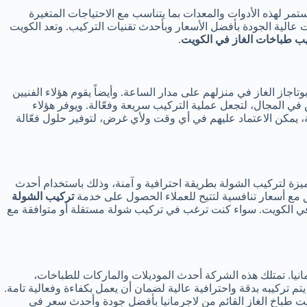
مر لهذه الأدوات والمعدات بما يتناسب مع الاحتياجات المتغيرة
عالية الجودة بأفضل الأسعار وبأحدث تقنيات التركيب. وتعد الكويت
ب طباخات الغاز في الكويت
.
نيي التركيب لتثبيت بوتاجاز الغاز في منزلهم على مدار الساعة. وأيضاً يقوم هؤلاء الفنيين
ي المجال، لتجعل عملية التركيب سريعة وفعّالة. ويوفر هؤلاء
ة، يمكن الاعتماد عليهم في أي وقت ولأي غرض، لتوفير حلول فعّالة
يزة لتركيب الشولة بطريقة احترافية و آمنة، وذلك باستخدام أحدث
يق مع أسعار تنافسية لتتيح للعملاء الحصول على خدمة
تركيب الشولة
دمة في أي وقت وأي مكان في الكويت. سواء كنت ترغب في تركيب شولة مستقلة أو متوافقة مع
نيا. تمتلك هذه الشركة أحدث الموديلات والماركات للطباخات،
فضل مهارات وخبرة فنيي الشركة، فإن الطباخ يتم تركيبه بدقة واحترافية عالية لضمان أن يعمل بكفاءة وفعالية تامة.
بيت طباخ الغاز القائم من لاجرمانيا بأفضل جودة وأحدث سعر في