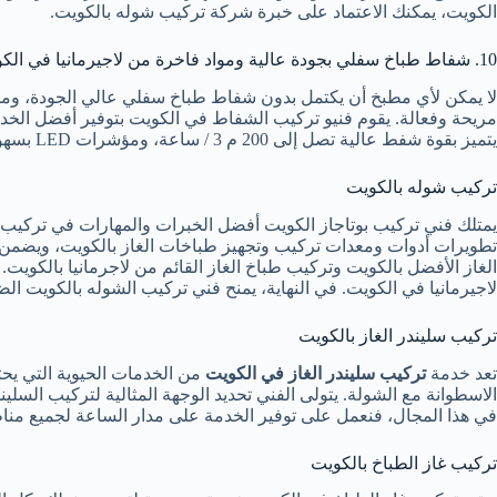
الكويت، يمكنك الاعتماد على خبرة شركة تركيب شوله بالكويت.
10. شفاط طباخ سفلي بجودة عالية ومواد فاخرة من لاجيرمانيا في الكويت
لا يمكن لأي مطبخ أن يكتمل بدون شفاط طباخ سفلي عالي الجودة، ومن 
مريحة وفعالة. يقوم فنيو تركيب الشفاط في الكويت بتوفير أفضل ال
يتميز بقوة شفط عالية تصل إلى 200 م 3 / ساعة، ومؤشرات LED بسهولة التحكم فيها. يأتي هذا الشفاط بأسعار مناسبة وجودة عالية، وهو خيار مثالي لأية رغبة في إحداث تحول حقيقي في مظهر ووظيفة مطبخك.
تركيب شوله بالكويت
تطويرات أدوات ومعدات تركيب وتجهيز طباخات الغاز بالكويت، ويضمن 
الغاز الأفضل بالكويت وتركيب طباخ الغاز القائم من لاجرمانيا بالكوي
لاجيرمانيا في الكويت. في النهاية، يمنح فني تركيب الشوله بالكويت الضم
تركيب سليندر الغاز بالكويت
تعد خدمة
تركيب سليندر الغاز في الكويت
من الخدمات الحيوية التي يحت
الاسطوانة مع الشولة. يتولى الفني تحديد الوجهة المثالية لتركيب السلين
في هذا المجال، فنعمل على توفير الخدمة على مدار الساعة لجميع مناط
تركيب غاز الطباخ بالكويت