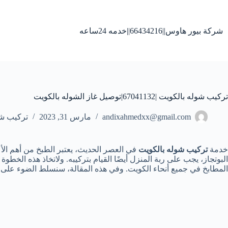
لتجاوز
لى
لمحتوى
شركة بيور هاوس||66434216||خدمه 24ساعه
تركيب شوله بالكويت |67041132|توصيل غاز الشوله بالكويت
andixahmedxx@gmail.com
مارس 31, 2023
تركيب شو
خدمة
تركيب شوله بالكويت
في العصر الحديث، يعتبر الطبخ من أهم الأع
البوتجاز، يجب على ربة المنزل أيضًا القيام بتركيبه. ولاتخاذ هذه ال
المطابخ في جميع أنحاء الكويت. وفي هذه المقالة، سنسلط الضوء على ك