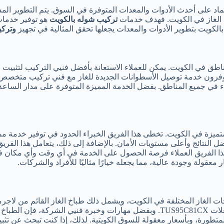
د على أحدث الأدوات والمعدات المتوفرة في السوق. يتم التطوير المست
ت الغاز في الكويت. فهدف خدمات
تركيب شوله بالكويت
هو توفير خدمات 
الكويت بتطوير الأدوات والمعدات يجعلها تحقق المثالية في تجهيز
وتركي
از غاز بالكويت اليوم خدمة 24 ساعة لجميع المناطق في الكويت. يمكن للعملاء الاستعانة بأفضل ف
يوفرون خدمة توصيل الأسطوانات الجديدة للغاز مع فني تركيب متخصص ف
لاء في جميع المناطق. بفضل الخدمة المميزة المتوفرة على مدار الساع
ميزة في الكويت. تخطى هذا الفريق الخبراء الحدود في توفير خدمة مم
ل النتائج وأعلى مستويات الأمان. بالإضافة إلى ذلك، يتعامل هذا الفر
المال. مع خدمة العملاء على مدار 24 ساعة، يمنح هذا الفريق العملاء فرصة الحصول على الخ
معقولة وجودة عالية، مما يجعله خيارًا مثاليًا للأفراد والشركات.
 الغاز المختلفة في الكويت، ويشمل ذلك طباخ الغاز القائم من لاجرما
وخاصة طباخ الغاز القائم من لاجرمانيا بمقاس 90 × 60 سم وخمس شعلات TUS95C81CX. وب
لمتطورة، وبأسعار معقولة للسوق الكويتية. لذلك، إذا كنت تبحث عن تث