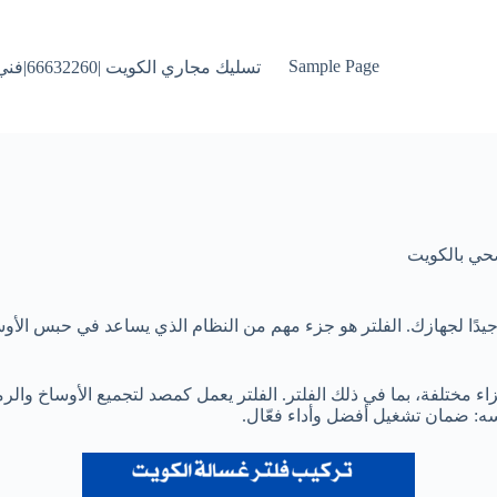
Sample Page
تسليك مجاري الكويت |66632260|فني تسليك البواليع بالكويت
حي بالكويت
يدًا لجهازك. الفلتر هو جزء مهم من النظام الذي يساعد في حبس الأوس
 مختلفة، بما في ذلك الفلتر. الفلتر يعمل كمصد لتجميع الأوساخ والرمل 
فسه: ضمان تشغيل أفضل وأداء فعّال.