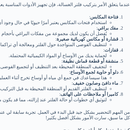
عندما يتعلق الأمر بتركيب فلتر الغسالة، فإن تجهيز الأدوات المناسبة ي
فتاحة المكابس
:
استخدام فتحات المكابس يعتبر أمرًا حيويًا في حال وجود أ
مفك براغي
:
يُفضل أن يكون لديك مجموعة من مفكات البراغي بأحجام مخ
قشارة أو مكانس كهربائية صغيرة
:
لتنظيف الفوضى المتواجدة حول الفلتر ومعالجة أي تراكما
قفازات
:
لحماية يديك من الأوساخ أو المواد الكيميائية المحتملة.
منشفة أو قطعة قماش نظيفة
:
لتجفيف المنطقة المحيطة بعد التنظيف أو لتجميع الفوضى.
دلو أو حاوية لجمع الأوساخ
:
هذا سيساعدك في جمع أي مياه أو أوساخ تخرج أثناء العملية
ماء دافئ وصابون خفيف
:
لتنظيف الفلتر القديم أو المنطقة المحيطة به قبل التركيب.
كاميرا أو ملاحظات على الهاتف
:
لتوثيق أي خطوات أو حالة الفلتر عند إزالته، مما قد يكون مفيد
من المهم التحضير بشكل جيد قبل البدء في العمل. تجربة سابقة لي عندم
كل ما سبق، سارت الأمور بشكل أفضل بكثير!