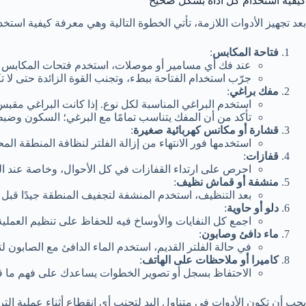
كيفية استخدام كل أداة بشكل صحيح
بعد تجهيز الأدوات اللازمة، تأتي الخطوة التالية وهي معرفة كيفية است
فتاحة المكابس
:
عند فك أي مسامير أو موصلات، استخدم فتحات المكابس ب
جرّب استخدام الفتاحة ببطء، وتجنب القوة الزائدة حتى لا 
مفك براغي
:
استخدم البراغي المناسبة لكل نوع. إذا كانت البراغي مقبس
تأكد من أن المفك يتناسب تمامًا مع البرغي؛ السكون وضبط
قشارة أو مكانس كهربائية صغيرة
:
استخدمها فور الانتهاء من إزالة الفلتر لنظافة المنطقة ا
قفازات
:
احرص على ارتداء القفازات في كل الأحوال، وخاصة عند ال
منشفة أو قماش نظيف
:
بعد التنظيف، استخدم المنشفة لتجفيف المنطقة جيدًا قبل تث
دلو أو حاوية
:
اجمع كل النفايات والأوساخ فيه للحفاظ على تنظيم العملية.
ماء دافئ وصابون
:
في حالة الفلتر القديم، استخدم الماء الدافئ مع الصابون
كاميرا أو ملاحظات على الهاتف
:
الاحتفاظ بسجل أو تصوير الخطوات يساعدك على فهم ما قمت 
يجب أن تكون الأدوات في متناول اليد لتجنب أي انقطاع أثناء عملية الت