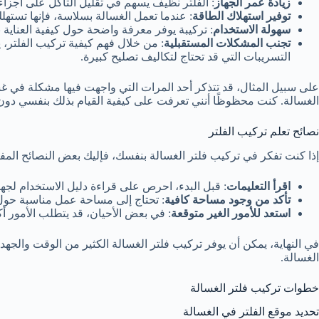
زيادة عمر الجهاز
: الفلتر نظيف يسهم في تقليل التآكل على أجزاء 
توفير استهلاك الطاقة
: عندما تعمل الغسالة بسلاسة، فإنها تستهلك
سهولة الاستخدام
: تركيبة يوفر معرفة واضحة حول كيفية العناية با
تجنب المشكلات المستقبلية
: من خلال فهم كيفية تركيب الفلتر،
التسريبات التي قد تحتاج لتكاليف تصليح كبيرة.
على سبيل المثال، قد تتذكر أحد المرات التي واجهت فيها مشكلة في غسال
الغسالة. كنت محظوظًا أنني تعرفت على كيفية القيام بذلك بنفسي دون 
نصائح تعلم تركيب الفلتر
إذا كنت تفكر في تركيب فلتر الغسالة بنفسك، فإليك بعض النصائح المفي
اقرأ التعليمات
: قبل البدء، احرص على قراءة دليل الاستخدام لج
تأكد من وجود مساحة كافية
: تحتاج إلى مساحة عمل مناسبة حول 
استعد للأمور الغير متوقعة
: في بعض الأحيان، قد يتطلب الأمور أ
في النهاية، يمكن أن يوفر تركيب فلتر الغسالة الكثير من الوقت والجهد
الغسالة.
خطوات تركيب فلتر الغسالة
تحديد موقع الفلتر في الغسالة