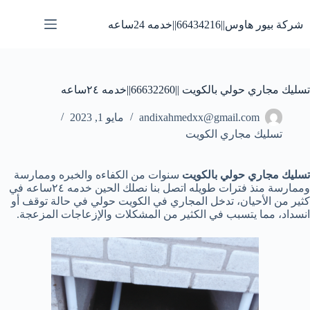
لتجاوز
لى
شركة بيور هاوس||66434216||خدمه 24ساعه
لمحتوى
تسليك مجاري حولي بالكويت ||66632260||خدمه ٢٤ساعه
andixahmedxx@gmail.com
مايو 1, 2023
تسليك مجاري الكويت
تسليك مجاري حولي بالكويت
سنوات من الكفاءه والخبره وممارسة
وممارسة منذ فترات طويله اتصل بنا نصلك الحين خدمه ٢٤ساعه في
كثير من الأحيان، تدخل المجاري في الكويت حولي في حالة توقف أو
انسداد، مما يتسبب في الكثير من المشكلات والإزعاجات المزعجة.