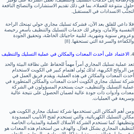
حلول متنوعة للعملاء، بما في ذلك تقديم الاستشارات والنصائح النافعة
لتجنُّب الانسدادات في المستقبل.
فلا داعي للقلق بعد الآن، فشركة تسليك مجاري حولي تمنحك الراحة
النفسية والأمان، وتوفر لك خدمات التسليك والتنظيف بأسعرٍ رخيصة
وعروض سنوية وشهرية، لتلبية حاجياتك الخاصّة، وتحقيق الجودة
والكفاءة والسرعة التي تستحقها.
[8]
4.
الاعتماد على أحدث المعدات والمكائن في عملية التسليك والتنظيف
تعد عملية تسليك المجاري أمراً مهماً للحفاظ على نظافة البيئة والحد
من الروائح الكريهة، لذلك يُولى اهتمام كبير في الكويت لاستخدام
أحدث المعدات والمكائن في هذه العملية. ويقدم فريق العمل في
شركة تسليك مجاري الكويت أحدث المعدات والمكائن المتطورة في
عملية التسليك والتنظيف، حيث يستخدم المسؤولون في الشركة
معدات وأدوات ذات جودة عالية لضمان الحصول على نتيجة عالية
وسريعة في العمليات.
ومن أهم المكائن التي تستخدمها شركة تسليك مجاري الكويت هي
مكائن التسليك الكهربائية، والتي تستخدم لفتح الأنابيب المسدودة
وتنظيفها. كما تستخدم الشركة الأسلاك الصلبة والمذيبات الخاصة
لتنظيف المجاري بشكل فعال. والهدف من استخدام هذه المعدات هو
توفير حلول فعالة وسريعة لمشاكل الانسداد في المجاري والتخلص من