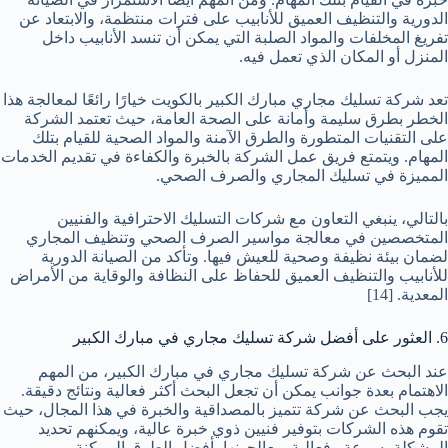
الدورية والتنظيف العميق للأنابيب على فترات منتظمة، والابتعاد عن
تفريغ المخلفات والمواد الصلبة التي يمكن أن تنسد الأنابيب داخل
المنزل أو المكان الذي تعمل فيه.
تعد شركة تسليك مجاري مبارك الكبير بالكويت خيارًا رائعًا لمعالجة هذا
الخطر بطرق سليمة وأمانة على الصحة العامة، حيث تعتمد الشركة
على التقنيات المتطورة والطرق الآمنة والمواد الصحية للقيام بتلك
المهام. ويتمتع فريق عمل الشركة بالخبرة والكفاءة في تقديم الخدمات
المميزة في تسليك المجاري والصرف الصحي.
بالتالي، ينبغي التعاون مع شركات التسليك الاحترافية والفنيين
المتخصصين في معالجة مواسير الصرف الصحي وتنظيف المجاري
لضمان بيئة نظيفة وصحية للعيش فيها. وتأكد من الصيانة الدورية
للأنابيب والتنظيف العميق للحفاظ على النظافة والوقاية من الأمراض
المعدية.
[14]
6. العثور على أفضل شركة تسليك مجاري في مبارك الكبير
عند البحث عن شركة تسليك مجاري في مبارك الكبير، من المهم
الاهتمام بعدة جوانب يمكن أن تجعل البحث أكثر فعالية ونتائج دقيقة.
يجب البحث عن شركة تتميز بالمصداقية والخبرة في هذا المجال، حيث
تقوم هذه الشركات بتوفير فنيين ذوي خبرة عالية، ويمكنهم تحديد
المشكلة بسرعة وفعالية ويعالجونها بأفضل الطرق الممكنة.