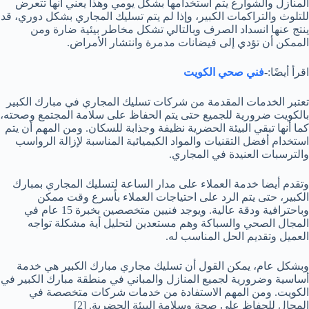
المنازل والشوارع يتم استخدامها بشكل يومي وهذا يعني أنها تتعرض
للتلوث والتراكمات الكبير، وإذا لم يتم تسليك المجاري بشكل دوري، قد
ينتج عنها انسداد الصرف وبالتالي تشكل مخاطر بيئية ضارة ومن
الممكن أن تؤدي إلى فيضانات مدمرة وانتشار الأمراض.
اقرأ أيضًا:-
فني صحي الكويت
تعتبر الخدمات المقدمة من شركات تسليك المجاري في مبارك الكبير
بالكويت ضرورية للجميع حتى يتم الحفاظ على سلامة المجتمع وصحته،
كما أنها تبقي البيئة الحضرية نظيفة وجذابة للسكان. ومن المهم أن يتم
استخدام أفضل التقنيات والمواد الكيميائية المناسبة لإزالة الرواسب
والترسبات العنيدة في المجاري.
وتقدم أيضا خدمة العملاء على مدار الساعة لتسليك المجاري بمبارك
الكبير، حتى يتم الرد على احتياجات العملاء بأسرع وقت ممكن
وباحترافية ودقة عالية. ويوجد فنيين متخصصين بخبرة 15 عام في
المجال الصحي والسباكة وهم مستعدين لتحليل أية مشكلة تواجه
العميل وتقديم الحل المناسب له.
وبشكل عام، يمكن القول أن تسليك مجاري مبارك الكبير هي خدمة
أساسية وضرورية لجميع المنازل والمباني في منطقة مبارك الكبير في
الكويت. ومن المهم الاستفادة من خدمات شركات متخصصة في
المجال للحفاظ على صحة وسلامة البيئة الحضرية.
[2]