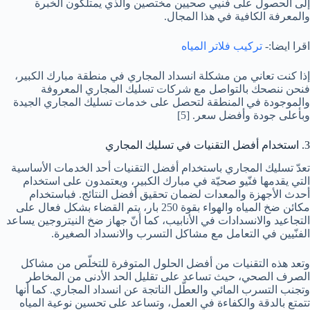
إلى الحصول على فنيي صحيين مختصين والذي يمتلكون الخبرة
والمعرفة الكافية في هذا المجال.
اقرا ايضا:-
تركيب فلاتر المياه
إذا كنت تعاني من مشكلة انسداد المجاري في منطقة مبارك الكبير،
فنحن ننصحك بالتواصل مع شركات تسليك المجاري المعروفة
والموجودة في المنطقة لتحصل على خدمات تسليك المجاري الجيدة
وبأعلى جودة وأفضل سعر.
[5]
3. استخدام أفضل التقنيات في تسليك المجاري
تعدّ تسليك المجاري باستخدام أفضل التقنيات أحد الخدمات الأساسية
التي يقدمها فنّيو صحيّة في مبارك الكبير، ويعتمدون على استخدام
أحدث الأجهزة والمعدات لضمان تحقيق أفضل النتائج. فباستخدام
مكائن ضخ المياه والهواء بقوة 250 بار، يتم القضاء بشكل فعال على
التجاعيد والانسدادات في الأنابيب، كما أنّ جهاز ضخ النيتروجين يساعد
الفنّيين في التعامل مع مشاكل التسرب والانسداد الصغيرة.
وتعد هذه التقنيات من أفضل الحلول المتوفرة للتخلّص من مشاكل
الصرف الصحي، حيث تساعد على تقليل الحد الأدنى من المخاطر
وتجنب التسرب المائي والعطّل الناتجة عن انسداد المجاري. كما أنها
تتمتع بالدقة والكفاءة في العمل، وتساعد على تحسين نوعية المياه