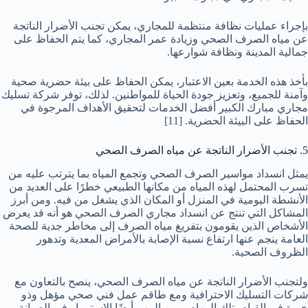
بإجراء عمليات نظافة منتظمة للمجاري، يمكن تجنب الأضرار الناتجة
عن مياه الصرف الصحي وزيادة عمر المجاري، كما يتم الحفاظ على
جمالية المدينة ونظافة شوارعها.
بأخذ هذه الخدمة بعين الاعتبار، يمكن الحفاظ على بيئة حضرية صحية
وآمنة للجميع، وتعزيز جودة الحياة للمواطنين. لذلك، توفر شركة تسليك
مجاري مبارك الكبير أفضل الخدمات لتحقيق الأهداف المرجوة في
الحفاظ على البيئة الحضرية.
[11]
5. تجنب الأضرار الناتجة عن مياه الصرف الصحي
يمثل انسداد مواسير الصرف الصحي وتجمع المياه بما يترتب عليه من
تسرب المحتمل لهذه المياه من مكانها الطبيعي خطرًا على العديد من
الأنشطة اليومية في المنزل أو المكان الذي يشغل من فيه. ومن أبرز
المشاكل التي تنتج عن انسداد مجاري الصرف الصحي هو أنه قد يعرض
الأشخاص الذين يقومون بتفريغ مياه الصرف إلى مخاطر جدية للصحة
العامة ينجم عنها ارتفاع نسبة الإصابة بالأمراض المعدية وتدهور
الظروف الصحية.
ولتجنب الأضرار الناتجة عن مياه الصرف الصحي، ينصح بالتعاون مع
شركات التسليك الاحترافية ومع طاقم عمل فني صحي مؤهل وذو
خبرة في القيام بتلك المهام. ومن المهم أيضًا الاستمرار في الصيانة