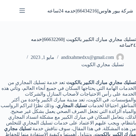
لتجاوز
لى
شركة بيور هاوس||66434216||خدمه 24ساعه
لمحتوى
تسليك مجاري مبارك الكبير بالكويت ||66632260||خدمه
٢٤ساعه
andixahmedxx@gmail.com
مايو 1, 2023
تسليك مجاري الكويت
تسليك مجاري مبارك الكبير بالكويت
تعد خدمة تسليك المجاري من
الخدمات الهامة التي يحتاجها السكان في جميع أنحاء العالم، وتأتي هذه
الخدمة على رأس الاحتياجات لأصحاب المنازل والشركات
والمؤسسات. في الكويت، تعد مدينة مبارك الكبير واحدة من أكثر
المناطق احتياجًا لخدمات
تسليك المجاري
، وذلك نظرًا لتراكم الرواسب
والمياه الزائدة التي تجعل الصرف الصحي يعمل بشكل غير صحيح.
لذلك، يتعامل السكان في مبارك الكبير مع مشكلة انسداد المجاري
بانتظام، ويجب عليهم الاعتماد على خدمات تسليك المجاري للتخلص
من هذه المشكلة. في هذا المقال، سوف نناقش خدمة
تسليك مجاري
مبارك الكبير بالكويت
، ونتناول أهميتها وكيفية الاستفادة منها للحفاظ