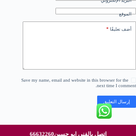
*
البريد الإلكتروني
الموقع
*
أضف تعليقًا
Save my name, email and website in this browser for the
next time I comment.
إرسال التعليق
حقوق النشر © لعام 2026 محفوظة لموقع شركة بيور
اتصل بالفني ابو حسين66632260
هاوس||66434216||خدمه 24ساعه - قالب بواسطة