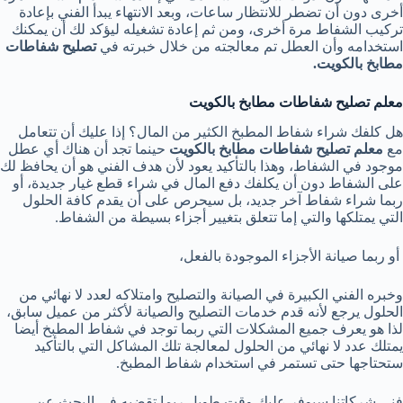
أخرى دون أن تضطر للانتظار ساعات، وبعد الانتهاء يبدأ الفني بإعادة
تركيب الشفاط مرة أخرى، ومن ثم إعادة تشغيله ليؤكد لك أن يمكنك
استخدامه وأن العطل تم معالجته من خلال خبرته في
تصليح شفاطات
مطابخ بالكويت.
معلم تصليح شفاطات مطابخ بالكويت
هل كلفك شراء شفاط المطبخ الكثير من المال؟ إذا عليك أن تتعامل
مع
معلم تصليح شفاطات مطابخ بالكويت
حينما تجد أن هناك أي عطل
موجود في الشفاط، وهذا بالتأكيد يعود لأن هدف الفني هو أن يحافظ لك
على الشفاط دون أن يكلفك دفع المال في شراء قطع غيار جديدة، أو
ربما شراء شفاط آخر جديد، بل سيحرص على أن يقدم كافة الحلول
التي يمتلكها والتي إما تتعلق بتغيير أجزاء بسيطة من الشفاط.
أو ربما صيانة الأجزاء الموجودة بالفعل،
وخبره الفني الكبيرة في الصيانة والتصليح وامتلاكه لعدد لا نهائي من
الحلول يرجع لأنه قدم خدمات التصليح والصيانة لأكثر من عميل سابق،
لذا هو يعرف جميع المشكلات التي ربما توجد في شفاط المطبخ أيضا
يمتلك عدد لا نهائي من الحلول لمعالجة تلك المشاكل التي بالتأكيد
ستحتاجها حتى تستمر في استخدام شفاط المطبخ.
فني شركاتنا سيوفر عليك وقت طويل ربما تقضيه في البحث عن