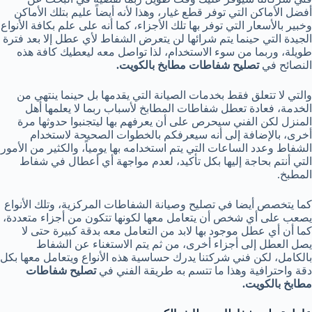
أفضل الأماكن التي توفر قطع غيار، وهذا لأنه أيضاً عليم بتلك الأماكن
وخبير بالأسعار التي توفر بها تلك الأجزاء، كما أنه على علم بكافة الأنواع
الجيدة التي حينما يتم شرائها لن يتعرض الشفاط لأي عطل إلا بعد فترة
طويلة، وربما من سوء الاستخدام، لذا تواصل معه ليعطيك كافة هذه
النصائح في
تصليح شفاطات مطابخ بالكويت.
والتي لا تتعلق فقط بخدمات الصيانة التي يقدمها بل حينما ينتهي من
الخدمة، فعادة تعطل شفاطات المطابخ لأسباب ربما لا يعلمها أهل
المنزل لكن الفني سيحرص على أن يعرفهم بها ليتجنبوا حدوثها مرة
أخرى، بالإضافة إلى أنه سيعرفكم بالخطوات الصحيحة لاستخدام
الشفاط وعدد الساعات التي يتم استخدامه بها يومياً، والكثير من الأمور
التي أنتم بحاجة إليها بكل تأكيد، لعدم مواجهة أي أعطال في شفاط
المطبخ.
كما يتخصص أيضا في تصليح وصيانة الشفاطات المركزية، وتلك الأنواع
يصعب على أي شخص أن يتعامل معها لكونها تتكون من أجزاء متعددة،
كما أن أي عطل موجود بها لابد من التعامل معه بدقة كبيرة حتى لا
يصل العطل إلى أجزاء أخرى، من ثم يتم الاستغناء عن الشفاط
بالكامل، لكن فني شركتنا يدرك حساسية هذه الأنواع ويتعامل معها بكل
دقة واحترافية وهذا ما تتسم به طريقة الفني في
تصليح شفاطات
مطابخ بالكويت.