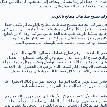
هناك أي أخطاء أو ربما مشاكل وبحاجة إلى معالجتها، كل ذلك من خلال
خدمة المتابعة ما بعد الحصول على الخدمات.
رقم تصليح شفاطات مطابخ بالكويت
في شركتنا الخاصة بتصليح شفاطات مطابخ
بالكويت لم نكتفي فقط
بتوفيرها بأفضل شكل وأعلى جودة، ولكن أيضاً اهتممنا بأن نسهل على
جميع عملائنا طريقة طلب هذه الخدمة من شركتنا، وهذا الأمر بالطبع
كان من خلال حرصنا على وجود أكثر من وسيلة تواصل يمكنهم
استخدامها في طلب الخدمة طبقاً للوسيلة التي تناسب العميل.
ففي البداية هناك
رقم تصليح شفاطات مطابخ بالكويت
الخاص بنا،
والذي سيتاح لكم على مدار اليوم وفي أي وقت تستطيع أن تحصل
على الخدمة من خلاله، فقط قم بالتواصل وستجد ممثل خدمة العملاء
يستجيب لك ويحدد لكم الميعاد الذي ترغب في الحصول على الخدمة
فيه، ونفس الأمر من خلال صفحتنا الرسمية على موقع فيسبوك.
فنحن هناك نوفر إمكانية التواصل وتحديد الموعد وكذلك الحصول على
إجابات حول الأسئلة المتعلقة بالشركة والخدمة وأسعارها.
فقط تحتاج لأن تقوم بوضع كل الأسئلة التي لديك في رسالة ومن ثم
سيتم على الفور الرد عليك بكل البيانات والتفاصيل التي أنت بحاجة
إليها، كما يمكنك أن تستعين بالبريد الإلكتروني الخاص بنا، وهناك نوفر