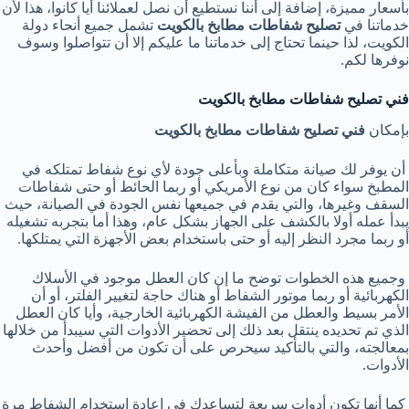
بأسعار مميزة، إضافة إلى أننا نستطيع أن نصل لعملائنا أيا كانوا، هذا لأن
خدماتنا في
تصليح شفاطات مطابخ بالكويت
تشمل جميع أنحاء دولة
الكويت، لذا حينما تحتاج إلى خدماتنا ما عليكم إلا أن تتواصلوا وسوف
نوفرها لكم.
فني تصليح شفاطات مطابخ بالكويت
بإمكان
فني تصليح شفاطات مطابخ بالكويت
أن يوفر لك صيانة متكاملة وبأعلى جودة لأي نوع شفاط تمتلكه في
المطبخ سواء كان من نوع الأمريكي أو ربما الحائط أو حتى شفاطات
السقف وغيرها، والتي يقدم في جميعها نفس الجودة في الصيانة، حيث
يبدأ عمله أولا بالكشف على الجهاز بشكل عام، وهذا أما بتجربه تشغيله
أو ربما مجرد النظر إليه أو حتى باستخدام بعض الأجهزة التي يمتلكها.
وجميع هذه الخطوات توضح ما إن كان العطل موجود في الأسلاك
الكهربائية أو ربما موتور الشفاط أو هناك حاجة لتغيير الفلتر، أو أن
الأمر بسيط والعطل من الفيشة الكهربائية الخارجية، وأيا كان العطل
الذي تم تحديده ينتقل بعد ذلك إلى تحضير الأدوات التي سيبدأ من خلالها
بمعالجته، والتي بالتأكيد سيحرص على أن تكون من أفضل وأحدث
الأدوات.
كما أنها تكون أدوات سريعة لتساعدك في إعادة استخدام الشفاط مرة