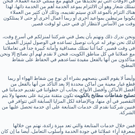
في الأوقات التي تم تحديدها من قبلهم مع ممثلي خدمة العملاء، فنحن
نمتلك شعار وهو أن الالتزام بموعد الخدمة أهم من الخدمة ذاتها، لهذا
هناك التزام بالموعد الذي سيتم تقديمه، وذلك لأن كثير من العملاء
يكونوا مرتبطين بمواعيد أخرى أو ربما أعمال أخرى أو حتى لا يمتلكون
وقت من الأساس لانتظار أي فني حتى لو لوقت قصير.
ونحن ندرك ذلك ونهتم بأن يصل فني شركتنا لمنزلكم في أسرع وقت،
لذلك نحن نوفر له عربات توصيل تساعده في الوصول لمنزل العميل
في وقت قصير، كما أننا نمتلك مصداقية وأمانة كبيرة جداً فى تعاملاتنا
مع عملائنا في كل مناطق الكويت، فنحن لا نقدم لهم أي نصائح إلا ونحن
متأكدون من أنها بالفعل مفيدة تساعدهم في الحفاظ على شفاط
المطبخ.
وأيضاً لا يقوم الفني بنصحهم بشراء أي نوع من شفاط الهواء أو ربما
قطع غيار معينة من أماكن محددة إلا بعد التأكد من أنها بالفعل من
أفضل الأماكن وأفضل الأنواع، بجانب أن خطواتنا في تقديم خدماتنا في
تصليح شفاطات مطابخ بالكويت
تكون متقنة مترتبة على بعضها ولا يتم
التقصير في أي منها، وبالإضافة لكل المزايا السابقة التي تتوافر في
فنيين شركتنا نقدم لك خدمات المتابعة على أي خدمة تحصل عليها من
الشركة.
فمن خلال خدمات المتابعة والتي تعد ميزة زائدة، نهتم من خلالها
بمعرفة آراء عملائنا في جودة الخدمة وأسلوب التعامل، أيضا ما إن كان