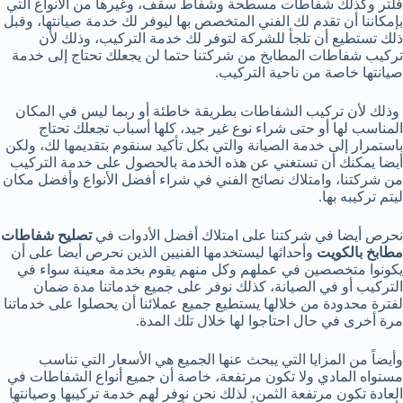
فلتر وكذلك شفاطات مسطحة وشفاط سقف، وغيرها من الأنواع التي
بإمكاننا أن تقدم لك الفني المتخصص بها ليوفر لك خدمة صيانتها، وقبل
ذلك تستطيع أن تلجأ للشركة لتوفر لك خدمة التركيب، وذلك لأن
تركيب شفاطات المطابخ من شركتنا حتما لن يجعلك تحتاج إلى خدمة
صيانتها خاصة من ناحية التركيب.
وذلك لأن تركيب الشفاطات بطريقة خاطئة أو ربما ليس في المكان
المناسب لها أو حتى شراء نوع غير جيد، كلها أسباب تجعلك تحتاج
باستمرار إلى خدمة الصيانة والتي بكل تأكيد سنقوم بتقديمها لك، ولكن
أيضا يمكنك أن تستغني عن هذه الخدمة بالحصول على خدمة التركيب
من شركتنا، وامتلاك نصائح الفني في شراء أفضل الأنواع وأفضل مكان
ليتم تركيبه بها.
نحرص أيضا في شركتنا على امتلاك أفضل الأدوات في
تصليح شفاطات
مطابخ بالكويت
وأحداثها ليستخدمها الفنيين الذين نحرص أيضا على أن
يكونوا متخصصين في عملهم وكل منهم يقوم بخدمة معينة سواء في
التركيب أو في الصيانة، كذلك نوفر على جميع خدماتنا مدة ضمان
لفترة محدودة من خلالها يستطيع جميع عملائنا أن يحصلوا على خدماتنا
مرة أخرى في حال احتاجوا لها خلال تلك المدة.
وأيضاً من المزايا التي يبحث عنها الجميع هي الأسعار التي تناسب
مستواه المادي ولا تكون مرتفعة، خاصة أن جميع أنواع الشفاطات في
العادة تكون مرتفعة الثمن، لذلك نحن نوفر لهم خدمة تركيبها وصيانتها