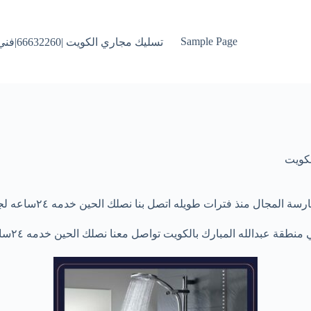
Sample Page
تسليك مجاري الكويت |66632260|فني تسليك البواليع بالكويت
كويت
ل منذ فترات طويله اتصل بنا نصلك الحين خدمه ٢٤ساعه لجميع مناطق الكويت
طقة عبدالله المبارك بالكويت تواصل معنا نصلك الحين خدمه ٢٤ساعه