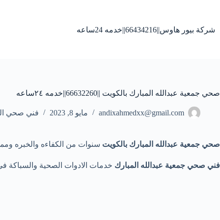
لتجاوز
لى
لمحتوى
شركة بيور هاوس||66434216||خدمه 24ساعه
صحي جمعية عبدالله المبارك بالكويت ||66632260||خدمه ٢٤ساعه
andixahmedxx@gmail.com
مايو 8, 2023
فني صحي ال
صحي جمعية عبدالله المبارك بالكويت
سنوات من الكفاءه والخبره وممارسة المجا
فني صحي جمعية عبدالله المبارك
خدمات الادوات الصحية والسباكة في من