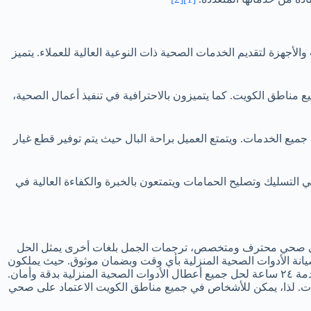
أجهزة لتقديم الخدمات الصحية ذات النوعية العالية للعملاء. يتميز
ركيب وصيانة الأدوات الصحية المنزلية وخدمات تركيب الشاور بوكس، ويقدمون خدمة ٢٤ ساعة في جميع مناطق الكويت. كما يتميزون بالاحترافية في تنفيذ أعمال الصحية،
دمات تنظيف الخزانات وتركيب أفضل الأدوات الصحية واستبدال الأجزاء اللازمة بأسعار معقولة وخصم يصل إلى 50% على جميع الخدمات. ويتمتع العميل براحة البال حيث يتم توفير قطع غيار
لتسليك وتصليح الحمامات ويتمتعون بالخبرة والكفاءة العالية في
جود فني صحي محترف ومتخصص، ترجمات الجمل بلغات أخرى يمثل الحل
نة الأدوات الصحية المنزلية بأي وقت وبضمان موثوق. حيث يملكون
خبرة وكفاءة عالية في تركيب وصيانة كافة الأدوات الصحية المنزلية بجودة واحترافية عالية، وبأسعار ممتازة. بالإضافة إلى ذلك، يقدم فنيونا خدمة ٢٤ ساعة لحل جميع أعطال الأدوات الصحية المنزلية بدقة وأمان.
نات. لذا، يمكن للأشخاص في جميع مناطق الكويت الاعتماد على صحي