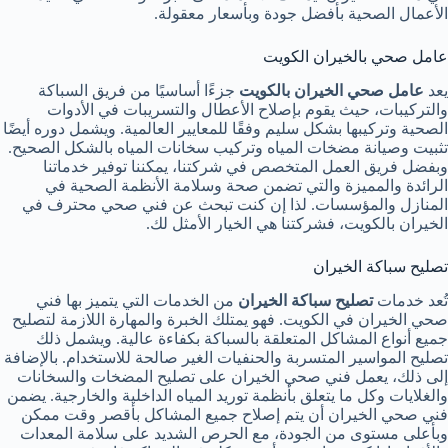
الأعمال الصحية بأفضل جودة وبأسعار معقولة.
عامل صحي بالخيران الكويت
يعد
عامل صحي الخيران بالكويت
جزءًا أساسيًا من فريق السباكة
والتركيبات، حيث يقوم بإصلاح الأعطال والتسريبات في الأدوات
الصحية وتركيبها بشكل سليم وفقًا للمعايير العالمية. ويشمل دوره أيضًا
تثبيت وصيانة مضخات المياه وتركيب سخانات المياه بالشكل الصحيح.
وبفضل فريق العمل المتخصص في شركتنا، يمكننا توفير خدماتنا
الرائدة والمميزة والتي تضمن صحة وسلامة الأنظمة الصحية في
المنازل والمؤسسات. لذا إن كنت تبحث عن فني صحي محترف في
الخيران بالكويت، فشركتنا هي الخيار الأمثل لك.
تصليح سباكة الخيران
تُعد خدمات
تصليح سباكة الخيران
من الخدمات التي يتميز بها فني
صحي الخيران في الكويت. فهو يمتلك الخبرة والمهارة اللازمة لتصليح
جميع أنواع المشاكل المتعلقة بالسباكة بكفاءة عالية. ويشمل ذلك
تصليح المواسير المتسربة والحنفيات الغير صالحة للاستخدام. بالإضافة
إلى ذلك، يعمل فني صحي الخيران على تصليح المضخات والسخانات
والغلايات وكل ما يتعلق بأنظمة توريد المياه الداخلية والخارجية. يضمن
فني صحي الخيران أن يتم إصلاح جميع المشاكل بأقصر وقت ممكن
وبأعلى مستوى من الجودة، مع الحرص الشديد على سلامة المعدات