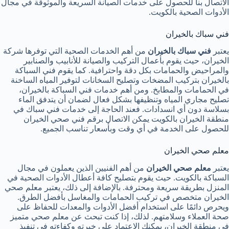
الاتصال بنا للحصول على خدمات الصيانة السريعة والموثوقة في مجال
الأدوات الصحية بالكويت.
فني سباك بالخيران
يعتبر
فني سباك بالخيران
من أهم الخدمات الصحية التي توفرها شركة
الخيران، حيث يقوم بأعمال التركيب والصيانة للأنابيب والصنابير
والمراحيض والحمامات بكل دقة واحترافية. كما يقوم فني السباكة
بالخيران بتركيب المضخات وتصليح السخانات لتوفير المياه الساخنة
في الحمامات والمطابخ. ومن أهم خدمات فني السباكة بالخيران،
تصليح مجاري المياه وتنظيفها بشكل فعال لضمان أن يتدفق الماء
بسلاسة دون أي انسدادات. فعند الحاجة إلى خدمات فني سباك في
منطقة الخيران بالكويت يمكن الاتصال برقم فني صحي الخيران
للحصول على الخدمة في أي وقت وبأسعار تناسب الجميع.
معلم صحي الخيران
يعتبر
معلم صحي الخيران
من أهم الفنيين الذين يعملون في مجال
السباكة بالكويت. حيث يقوم بتصليح كافة أعطال الأدوات الصحية في
المنزل بطريقة سريعة ومحترفة. بالإضافة إلى ذلك، يعتبر معلم صحي
الخيران متخصص في تركيب الحمامات والمغاسل بأفضل الطرق.
ويحرص دائمًا على استخدام أفضل الأدوات والمعدات للحفاظ على
صحة العملاء وسلامتهم. لذلك، إذا كنت تبحث عن معلم صحي متميز
في منطقة الخيران، يمكنك الاعتماد على خبرته وكفاءته في تنفيذ