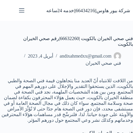
لتجاوز
لى
شركة بيور هاوس||66434216||خدمه 24ساعه
لمحتوى
فني صحي الخيران بالكويت |66632260|رقم صحي الخيران
بالكويت
andixahmedxx@gmail.com
أبريل 4, 2023
فني صحي الخيران
من اللافت للانتباه أنّ العديد منا يتجاهلون قيمة فني الصحة والطبي
بالكويت، الذين يستحقوا التقدير والإجلال على دورهم المهم في
المجتمع. ومن بين هذه الشخصيات الملهمة، نجد فني الصحة في
منطقة الخيران بالكويت، حيث يعمل هؤلاء المحترفون بكفاءة لضمان
صحة وسلامة المجتمع. سواء كان ذلك في مجال الصحة العامة أو في
مستشفى محدد، فإن دور فني الصحة هام جدًا حتى لا تُؤَثِّرَ الأمراض
والأوبئة على جودة حياتنا. لذا، فلنرسِّخ قدر مساهمات هؤلاء المحترفين
وخدماتهم وكذلك نشر وعي المجتمع حول دورهم المؤثر.
فني صحي الخيران بالكويت