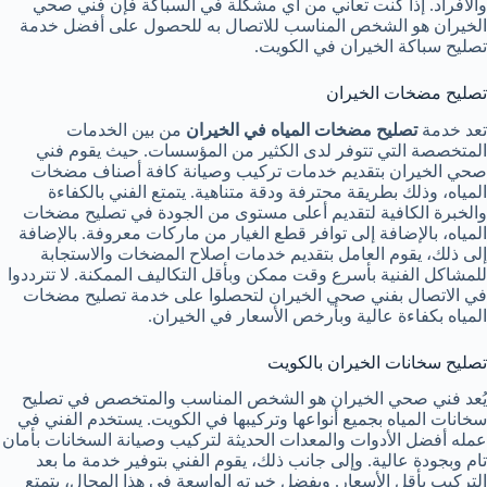
والأفراد. إذا كنت تعاني من أي مشكلة في السباكة فإن فني صحي
الخيران هو الشخص المناسب للاتصال به للحصول على أفضل خدمة
تصليح سباكة الخيران في الكويت.
تصليح مضخات الخيران
تعد خدمة
تصليح مضخات المياه في الخيران
من بين الخدمات
المتخصصة التي تتوفر لدى الكثير من المؤسسات. حيث يقوم فني
صحي الخيران بتقديم خدمات تركيب وصيانة كافة أصناف مضخات
المياه، وذلك بطريقة محترفة ودقة متناهية. يتمتع الفني بالكفاءة
والخبرة الكافية لتقديم أعلى مستوى من الجودة في تصليح مضخات
المياه، بالإضافة إلى توافر قطع الغيار من ماركات معروفة. بالإضافة
إلى ذلك، يقوم العامل بتقديم خدمات اصلاح المضخات والاستجابة
للمشاكل الفنية بأسرع وقت ممكن وبأقل التكاليف الممكنة. لا تترددوا
في الاتصال بفني صحي الخيران لتحصلوا على خدمة تصليح مضخات
المياه بكفاءة عالية وبأرخص الأسعار في الخيران.
تصليح سخانات الخيران بالكويت
يُعد فني صحي الخيران هو الشخص المناسب والمتخصص في تصليح
سخانات المياه بجميع أنواعها وتركيبها في الكويت. يستخدم الفني في
عمله أفضل الأدوات والمعدات الحديثة لتركيب وصيانة السخانات بأمان
تام وبجودة عالية. وإلى جانب ذلك، يقوم الفني بتوفير خدمة ما بعد
التركيب بأقل الأسعار. وبفضل خبرته الواسعة في هذا المجال، يتمتع