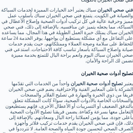
فني صحي الخيران
سباك يعتبر أحد الخيارات المميزة لخدمات السباكة
والصيانة في الكويت. يتمتع فني صحي الخيران سباك بأسلوب عمل
مميز وحرفية عالية في كل تركيب أدوات الصحية وإصلاح الأعطال في
السباكة، مما يجعله يتميز عن منافسيه. بالإضافة إلى ذلك، فني صحي
الخيران سباك يمتلك خبرة العمل الطويلة في هذا المجال، مما يساعده
على التفاعل مع أي مشكلة يستطيع أن يواجهها. يوفر الخدمة 24 ساعة
للحفاظ على سلامة وصحة العملاء وممتلكاتهم، حيث يقدم خدمات
صيانة واصلاح السباكة بأسعار تناسب كافة الاحتياجات. استدعي فني
صحي الخيران سباك اليوم وانعم براحة البال للتمتع بخدمة مميزة
تضمن لك الراحة والأمان.
تصليح أدوات صحية الخيران
يعتبر
تصليح أدوات صحية الخيران
واحداً من الخدمات التي تقدّمها
الشركة بأعلى المعايير الفنية والاحترافية. يضم فني صحي الخيران
فريقاً من ذوي الخبرة والمهارة في تصليح الفلاتر والمضخات
والسخانات الخاصة بالأدوات الصحية، سواءً كانت المشكلة تتعلق
بالتدفق الضعيف أو التسريبات أو الأعطال الأخرى، فإنهم يستطيعون
التعامل معها بسرعة وكفاءة. يضمن فريقنا تصليح الأدوات الصحية
بأعلى جودة، مما يؤمن لعملائنا راحة البال وسعادتهم. بالإضافة إلى
ذلك، فإن فني صحي الخيران يقدم خدمات تركيب فلاتر وأجهزة
الصرف الصحي لتحسين جودة المياه والصحة العامة. لا تترددوا في